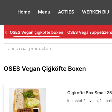
de
inhoud
Home
Menu
ACTIES
WERKEN BIJ
OSES Vegan çiğköfte boxen
OSES Vegan appetizer
OSES Vegan Çiğköfte Boxen
Cigkofte Box Small 2
Inclusief 2 lavash, 1 sma