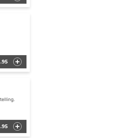
1.95
elling.
.95