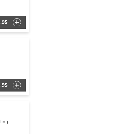
.95
.95
ling.