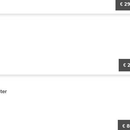
29
€
2
€
ter
8
€