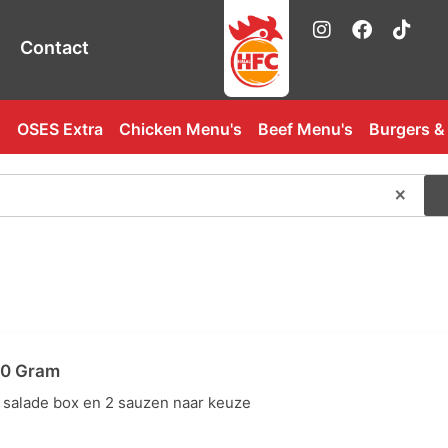
Contact
s
OSES Extra
Chicken Menu's
Beef Menu's
Burgers &
×
50 Gram
ll salade box en 2 sauzen naar keuze