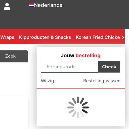
Nederlands
 Wraps
Kipproducten & Snacks
Korean Fried Chicken
Jouw
bestelling
Zoek
Check
Wijzig
Bestelling wissen
-->