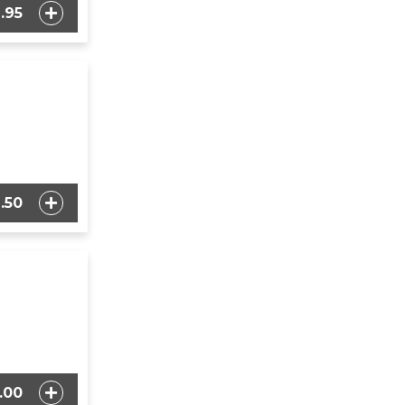
.95
.50
.00