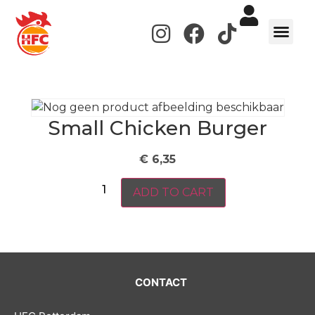
de
inhoud
WERKEN BIJ
Small Chicken Burger
€
6,35
ADD TO CART
CONTACT