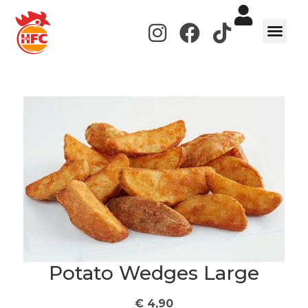
de
inhoud
WERKEN BIJ
Potato Wedges Large
€
4,90