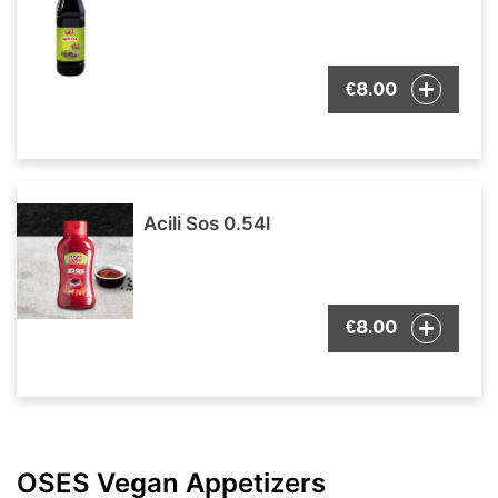
8.00
€
Acili Sos 0.54l
8.00
€
OSES Vegan Appetizers