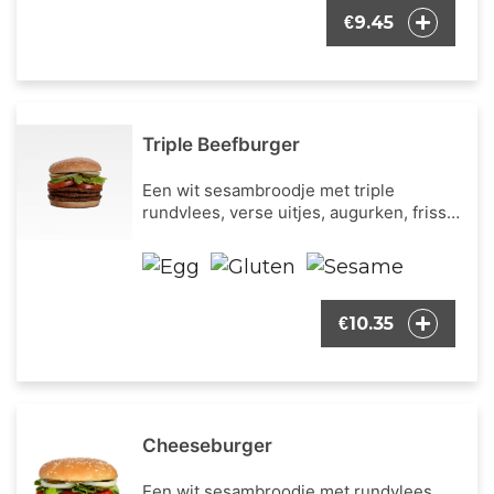
9.45
€
Triple Beefburger
Een wit sesambroodje met triple
rundvlees, verse uitjes, augurken, frisse
ijsbergsla, verse tomaat en onze
bekende burger dressing.
10.35
€
Cheeseburger
Een wit sesambroodje met rundvlees,