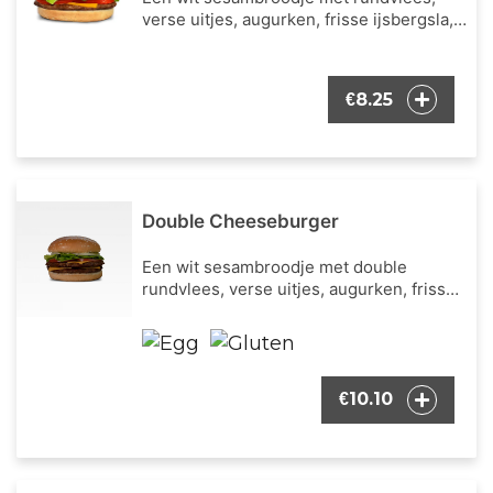
verse uitjes, augurken, frisse ijsbergsla,
verse tomaat, cheddar kaas en onze
bekende burger dressing.
8.25
€
Double Cheeseburger
Een wit sesambroodje met double
rundvlees, verse uitjes, augurken, frisse
ijsbergsla, verse tomaat, cheddar kaas en
onze bekende burger dressing.
10.10
€