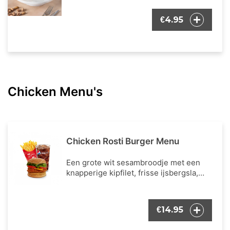
4.95
€
Chicken Menu's
Chicken Rosti Burger Menu
Een grote wit sesambroodje met een
knapperige kipfilet, frisse ijsbergsla,
verse tomaat, cheddar kaas, Hashbrown
(een rösti), en onze bekende burger
dressing. Inclusief een portie Franse
14.95
€
frietjes en een frisdrank naar keuze.