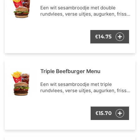
Een wit sesambroodje met double
rundvlees, verse uitjes, augurken, frisse
ijsbergsla, verse tomaat en onze
bekende burger dressing. Inclusieve een
portie Franse frietjes en een frisdrank
14.75
€
naar keuze.
Triple Beefburger Menu
Een wit sesambroodje met triple
rundvlees, verse uitjes, augurken, frisse
ijsbergsla, verse tomaat en onze
bekende burger dressing. Inclusieve een
portie Franse frietjes en een frisdrank
15.70
€
naar keuze.