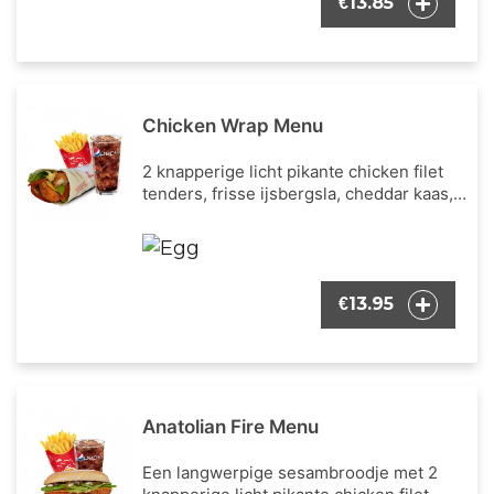
13.85
€
naar keuze.
Chicken Wrap Menu
2 knapperige licht pikante chicken filet
tenders, frisse ijsbergsla, cheddar kaas,
verse tomaten blokjes en onze bekende
wrap dressing. Inclusief een portie
Franse frietjes en een frisdrank naar
keuze.
13.95
€
Anatolian Fire Menu
Een langwerpige sesambroodje met 2