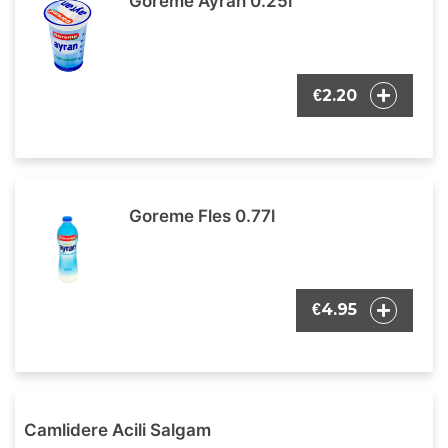
Goreme Ayran 0.25l
2.20
€
Goreme Fles 0.77l
4.95
€
Camlidere Acili Salgam