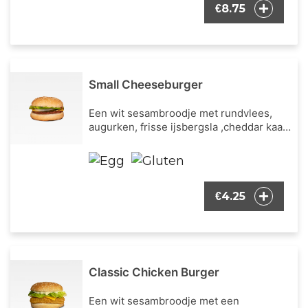
8.75
€
Small Cheeseburger
Een wit sesambroodje met rundvlees,
augurken, frisse ijsbergsla ,cheddar kaas
en tomatenketchup saus.
4.25
€
Classic Chicken Burger
Een wit sesambroodje met een