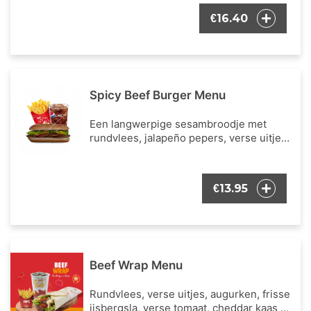
een portie Franse frietjes en een
16.40
€
frisdrank naar keuze.
Spicy Beef Burger Menu
Een langwerpige sesambroodje met
rundvlees, jalapeño pepers, verse uitjes,
augurken, frisse ijsbergsla, cheddar kaas
en onze bekende burger dressing.
Inclusief een portie Franse frietjes en
13.95
€
een frisdrank naar keuze.
Beef Wrap Menu
Rundvlees, verse uitjes, augurken, frisse
ijsbergsla, verse tomaat, cheddar kaas en