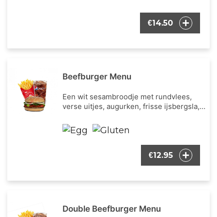
en cheddar kaas. Inclusief een portie
Franse frietjes en een frisdrank naar
14.50
€
keuze.
Beefburger Menu
Een wit sesambroodje met rundvlees,
verse uitjes, augurken, frisse ijsbergsla,
verse tomaat en onze bekende burger
dressing. Inclusief een portie Franse
frietjes en een frisdrank naar keuze.
12.95
€
Double Beefburger Menu