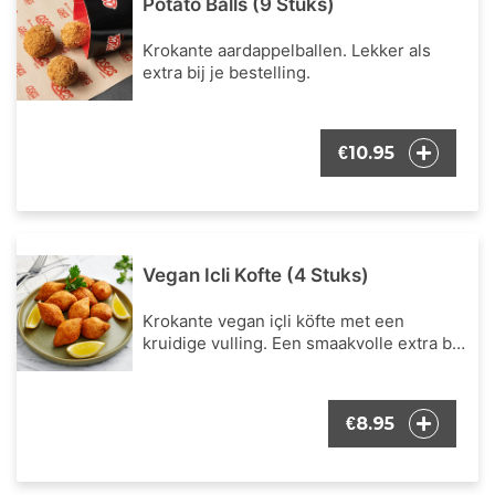
Potato Balls (9 Stuks)
Krokante aardappelballen. Lekker als
extra bij je bestelling.
10.95
€
Vegan Icli Kofte (4 Stuks)
Krokante vegan içli köfte met een
kruidige vulling. Een smaakvolle extra bij
je bestelling.
8.95
€