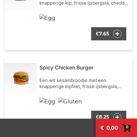
knapperige kip, frisse ijsbergsla, cheddar
kaas en mayonaise als burger dressing.
7.65
€
Spicy Chicken Burger
Een wit sesambroodje met een
knapperige kipfilet, frisse ijsbergsla,
verse tomaat, cheddar kaas en onze
bekende burger dressing.
8.25
€
0
€
0,00