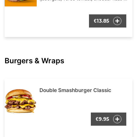
onze bekende burger dressing. Inclusief
een portie Franse frietjes en een
frisdrank naar keuze.
13.85
€
Burgers & Wraps
Double Smashburger Classic
9.95
€