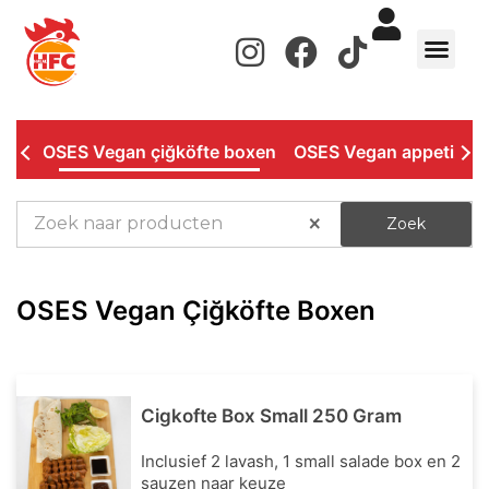
de
inhoud
WERKEN BIJ
OSES Vegan çiğköfte boxen
OSES Vegan appetizer
×
Zoek
OSES Vegan Çiğköfte Boxen
Cigkofte Box Small 250 Gram
Inclusief 2 lavash, 1 small salade box en 2
sauzen naar keuze