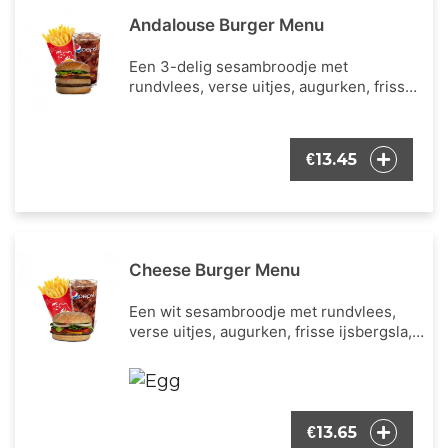
Andalouse Burger Menu
Een 3-delig sesambroodje met
rundvlees, verse uitjes, augurken, frisse
ijsbergsla, cheddar kaas en de bekende
Andalouse saus. Inclusief een portie
Franse frietjes en een frisdrank naar
13.45
€
keuze.
Cheese Burger Menu
Een wit sesambroodje met rundvlees,
verse uitjes, augurken, frisse ijsbergsla,
verse tomaat, cheddar kaas en onze
bekende burger dressing. Inclusief een
portie Franse frietjes en een frisdrank
naar keuze.
13.65
€