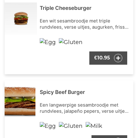
Triple Cheeseburger
Een wit sesambroodje met triple
rundvlees, verse uitjes, augurken, frisse
ijsbergsla, verse tomaat, cheddar kaas en
onze bekende burger dressing.
10.95
€
Spicy Beef Burger
Een langwerpige sesambroodje met
rundvlees, jalapeño pepers, verse uitjes,
augurken, frisse ijsbergsla, cheddar kaas
en onze bekende burger dressing.