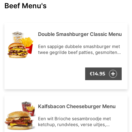
Beef Menu's
Double Smashburger Classic Menu
Een sappige dubbele smashburger met
twee gegrilde beef patties, gesmolten
kaas, frisse krop sla, verse en
gekarameliseerde uitjes,
augurkenschijfjes en een klassieke mix
14.95
€
van ketchup & mosterd. Inclusief een
portie Franse frietjes en een frisdrank
naar keuze.
Kalfsbacon Cheeseburger Menu
Een wit Brioche sesambroodje met
ketchup, rundvlees, verse uitjes,
augurken, frisse ijsbergsla, verse tomaat