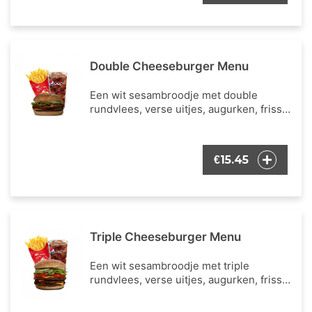
Double Cheeseburger Menu
Een wit sesambroodje met double
rundvlees, verse uitjes, augurken, frisse
ijsbergsla, verse tomaat, cheddar kaas en
onze bekende burger dressing. Inclusief
een portie Franse frietjes en een
15.45
€
frisdrank naar keuze.
Triple Cheeseburger Menu
Een wit sesambroodje met triple
rundvlees, verse uitjes, augurken, frisse
ijsbergsla, verse tomaat, cheddar kaas en
onze bekende burger dressing. Inclusief