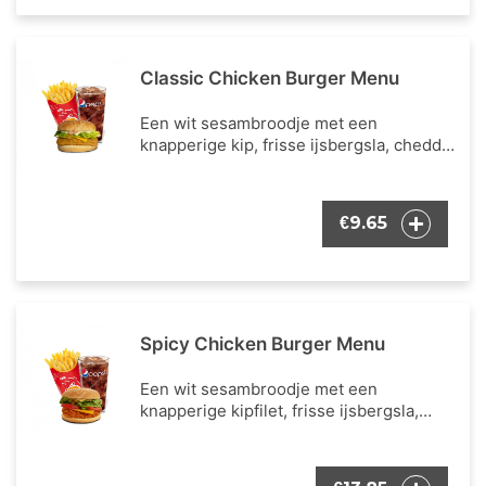
Classic Chicken Burger Menu
Een wit sesambroodje met een
knapperige kip, frisse ijsbergsla, cheddar
kaas en mayonaise als burger dressing.
Inclusief een portie Franse frietjes en
een frisdrank naar keuze.
9.65
€
Spicy Chicken Burger Menu
Een wit sesambroodje met een
knapperige kipfilet, frisse ijsbergsla,
verse tomaat, cheddar kaas en onze
bekende burger dressing. Inclusief een
portie Franse frietjes en een frisdrank