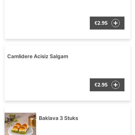
2.95
€
Camlidere Acisiz Salgam
2.95
€
Baklava 3 Stuks