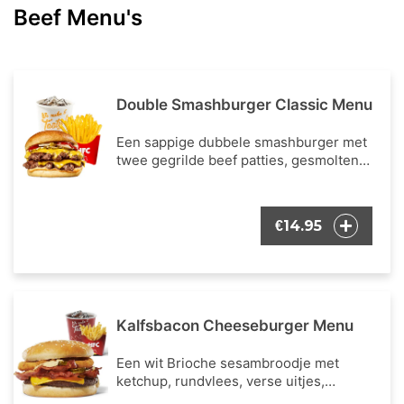
Beef Menu's
Double Smashburger Classic Menu
Een sappige dubbele smashburger met
twee gegrilde beef patties, gesmolten
kaas, frisse krop sla, verse en
gekarameliseerde uitjes,
augurkenschijfjes en een klassieke mix
14.95
€
van ketchup & mosterd. Inclusief een
portie Franse frietjes en een frisdrank
naar keuze.
Kalfsbacon Cheeseburger Menu
Een wit Brioche sesambroodje met
ketchup, rundvlees, verse uitjes,
augurken, frisse ijsbergsla, verse tomaat