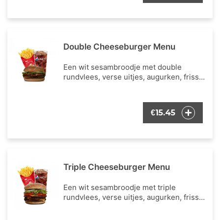
Double Cheeseburger Menu
Een wit sesambroodje met double
rundvlees, verse uitjes, augurken, frisse
ijsbergsla, verse tomaat, cheddar kaas en
onze bekende burger dressing. Inclusief
een portie Franse frietjes en een
15.45
€
frisdrank naar keuze.
Triple Cheeseburger Menu
Een wit sesambroodje met triple
rundvlees, verse uitjes, augurken, frisse
ijsbergsla, verse tomaat, cheddar kaas en
onze bekende burger dressing. Inclusief