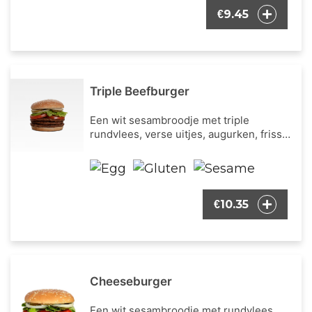
9.45
€
Triple Beefburger
Een wit sesambroodje met triple
rundvlees, verse uitjes, augurken, frisse
ijsbergsla, verse tomaat en onze
bekende burger dressing.
10.35
€
Cheeseburger
Een wit sesambroodje met rundvlees,