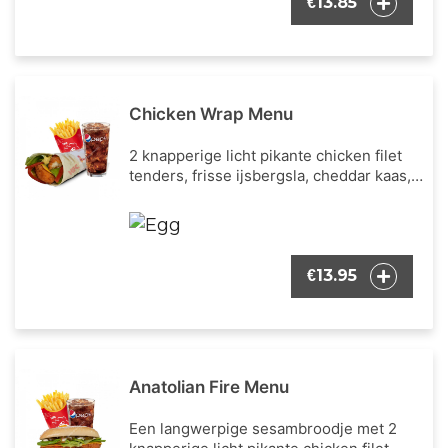
13.85
€
naar keuze.
Chicken Wrap Menu
2 knapperige licht pikante chicken filet
tenders, frisse ijsbergsla, cheddar kaas,
verse tomaten blokjes en onze bekende
wrap dressing. Inclusief een portie
Franse frietjes en een frisdrank naar
keuze.
13.95
€
Anatolian Fire Menu
Een langwerpige sesambroodje met 2