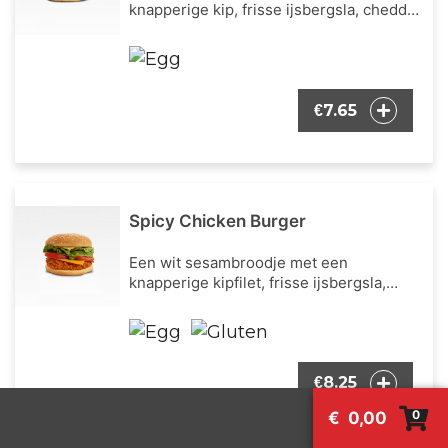
knapperige kip, frisse ijsbergsla, cheddar
kaas en mayonaise als burger dressing.
7.65
€
Spicy Chicken Burger
Een wit sesambroodje met een
knapperige kipfilet, frisse ijsbergsla,
verse tomaat, cheddar kaas en onze
bekende burger dressing.
8.25
€
0
€
0,00