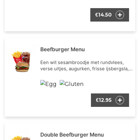
en cheddar kaas. Inclusief een portie
Franse frietjes en een frisdrank naar
14.50
€
keuze.
Beefburger Menu
Een wit sesambroodje met rundvlees,
verse uitjes, augurken, frisse ijsbergsla,
verse tomaat en onze bekende burger
dressing. Inclusief een portie Franse
frietjes en een frisdrank naar keuze.
12.95
€
Double Beefburger Menu