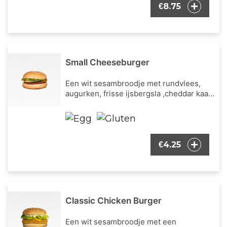
8.75
€
Small Cheeseburger
Een wit sesambroodje met rundvlees,
augurken, frisse ijsbergsla ,cheddar kaas
en tomatenketchup saus.
4.25
€
Classic Chicken Burger
Een wit sesambroodje met een