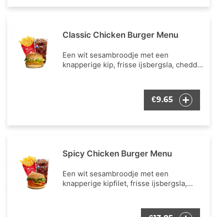
Classic Chicken Burger Menu
Een wit sesambroodje met een
knapperige kip, frisse ijsbergsla, cheddar
kaas en mayonaise als burger dressing.
Inclusief een portie Franse frietjes en
een frisdrank naar keuze.
9.65
€
Spicy Chicken Burger Menu
Een wit sesambroodje met een
knapperige kipfilet, frisse ijsbergsla,
verse tomaat, cheddar kaas en onze
bekende burger dressing. Inclusief een
portie Franse frietjes en een frisdrank