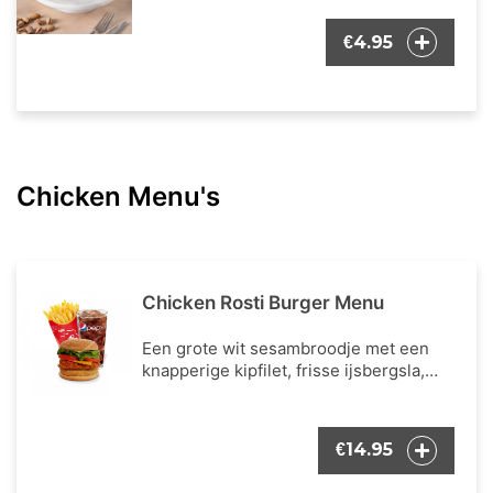
4.95
€
Chicken Menu's
Chicken Rosti Burger Menu
Een grote wit sesambroodje met een
knapperige kipfilet, frisse ijsbergsla,
verse tomaat, cheddar kaas, Hashbrown
(een rösti), en onze bekende burger
dressing. Inclusief een portie Franse
14.95
€
frietjes en een frisdrank naar keuze.