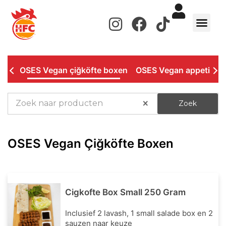
de
inhoud
WERKEN BIJ
OSES Vegan çiğköfte boxen
OSES Vegan appetizer
×
Zoek
OSES Vegan Çiğköfte Boxen
Cigkofte Box Small 250 Gram
Inclusief 2 lavash, 1 small salade box en 2
sauzen naar keuze