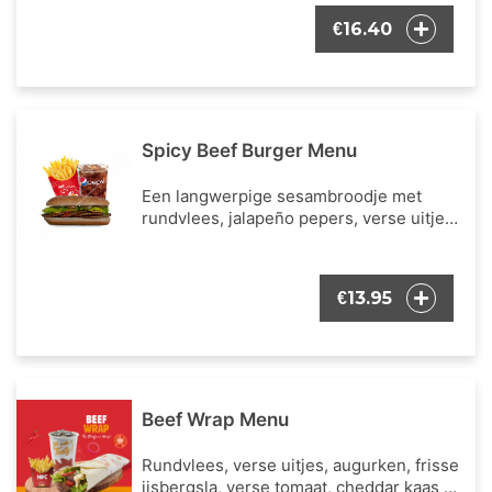
een portie Franse frietjes en een
16.40
€
frisdrank naar keuze.
Spicy Beef Burger Menu
Een langwerpige sesambroodje met
rundvlees, jalapeño pepers, verse uitjes,
augurken, frisse ijsbergsla, cheddar kaas
en onze bekende burger dressing.
Inclusief een portie Franse frietjes en
13.95
€
een frisdrank naar keuze.
Beef Wrap Menu
Rundvlees, verse uitjes, augurken, frisse
ijsbergsla, verse tomaat, cheddar kaas en