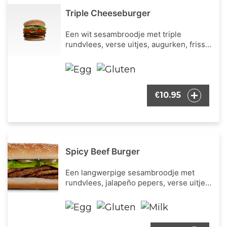
Triple Cheeseburger
Een wit sesambroodje met triple
rundvlees, verse uitjes, augurken, frisse
ijsbergsla, verse tomaat, cheddar kaas en
onze bekende burger dressing.
10.95
€
Spicy Beef Burger
Een langwerpige sesambroodje met
rundvlees, jalapeño pepers, verse uitjes,
augurken, frisse ijsbergsla, cheddar kaas
en onze bekende burger dressing.