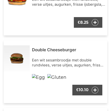
verse uitjes, augurken, frisse ijsbergsla,
verse tomaat, cheddar kaas en onze
bekende burger dressing.
8.25
€
Double Cheeseburger
Een wit sesambroodje met double
rundvlees, verse uitjes, augurken, frisse
ijsbergsla, verse tomaat, cheddar kaas en
onze bekende burger dressing.
10.10
€