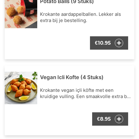
Potato Balls (9 Stuks)
Krokante aardappelballen. Lekker als
extra bij je bestelling.
10.95
€
Vegan Icli Kofte (4 Stuks)
Krokante vegan içli köfte met een
kruidige vulling. Een smaakvolle extra bij
je bestelling.
8.95
€