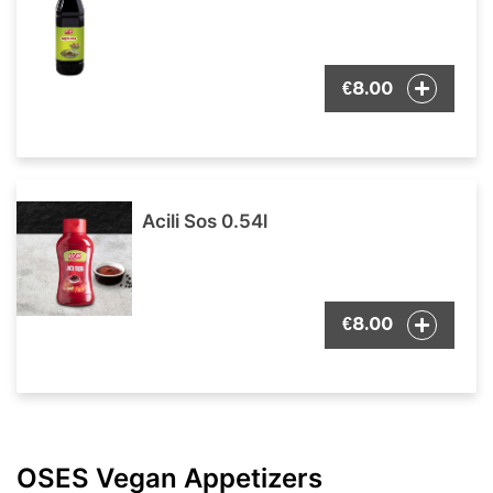
8.00
€
Acili Sos 0.54l
8.00
€
OSES Vegan Appetizers