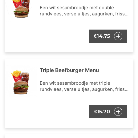
Een wit sesambroodje met double
rundvlees, verse uitjes, augurken, frisse
ijsbergsla, verse tomaat en onze
bekende burger dressing. Inclusieve een
portie Franse frietjes en een frisdrank
14.75
€
naar keuze.
Triple Beefburger Menu
Een wit sesambroodje met triple
rundvlees, verse uitjes, augurken, frisse
ijsbergsla, verse tomaat en onze
bekende burger dressing. Inclusieve een
portie Franse frietjes en een frisdrank
15.70
€
naar keuze.