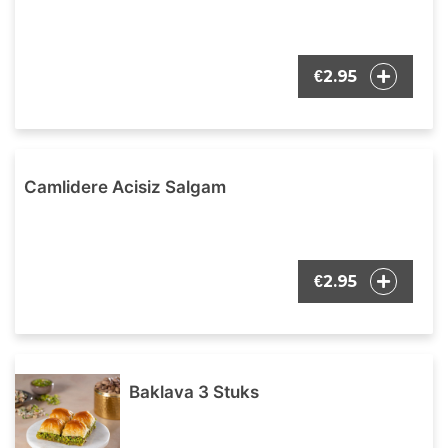
2.95
€
Camlidere Acisiz Salgam
2.95
€
Baklava 3 Stuks