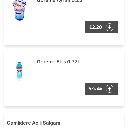
Goreme Ayran 0.25l
2.20
€
Goreme Fles 0.77l
4.95
€
Camlidere Acili Salgam