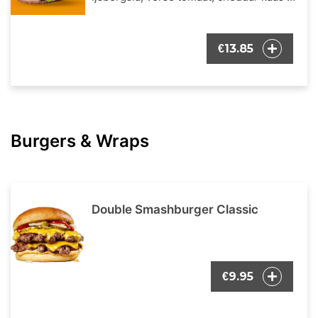
onze bekende burger dressing. Inclusief
een portie Franse frietjes en een
frisdrank naar keuze.
13.85
€
Burgers & Wraps
Double Smashburger Classic
9.95
€