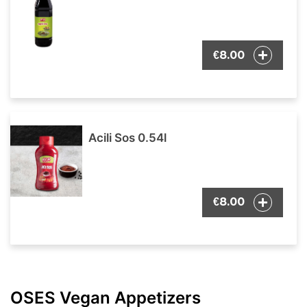
8.00
€
Acili Sos 0.54l
8.00
€
OSES Vegan Appetizers