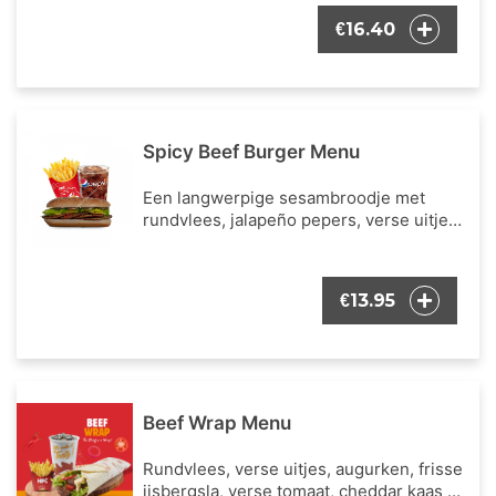
een portie Franse frietjes en een
16.40
€
frisdrank naar keuze.
Spicy Beef Burger Menu
Een langwerpige sesambroodje met
rundvlees, jalapeño pepers, verse uitjes,
augurken, frisse ijsbergsla, cheddar kaas
en onze bekende burger dressing.
Inclusief een portie Franse frietjes en
13.95
€
een frisdrank naar keuze.
Beef Wrap Menu
Rundvlees, verse uitjes, augurken, frisse
ijsbergsla, verse tomaat, cheddar kaas en