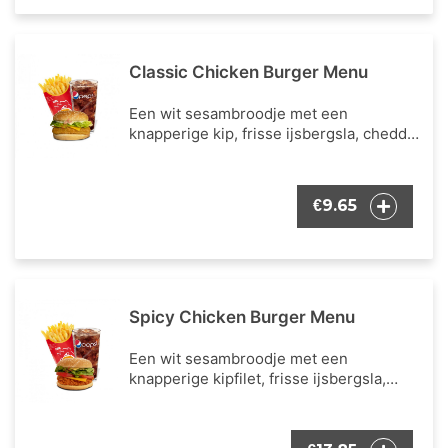
Classic Chicken Burger Menu
Een wit sesambroodje met een
knapperige kip, frisse ijsbergsla, cheddar
kaas en mayonaise als burger dressing.
Inclusief een portie Franse frietjes en
een frisdrank naar keuze.
9.65
€
Spicy Chicken Burger Menu
Een wit sesambroodje met een
knapperige kipfilet, frisse ijsbergsla,
verse tomaat, cheddar kaas en onze
bekende burger dressing. Inclusief een
portie Franse frietjes en een frisdrank