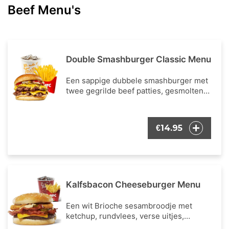
Beef Menu's
Double Smashburger Classic Menu
Een sappige dubbele smashburger met
twee gegrilde beef patties, gesmolten
kaas, frisse krop sla, verse en
gekarameliseerde uitjes,
augurkenschijfjes en een klassieke mix
14.95
€
van ketchup & mosterd. Inclusief een
portie Franse frietjes en een frisdrank
naar keuze.
Kalfsbacon Cheeseburger Menu
Een wit Brioche sesambroodje met
ketchup, rundvlees, verse uitjes,
augurken, frisse ijsbergsla, verse tomaat