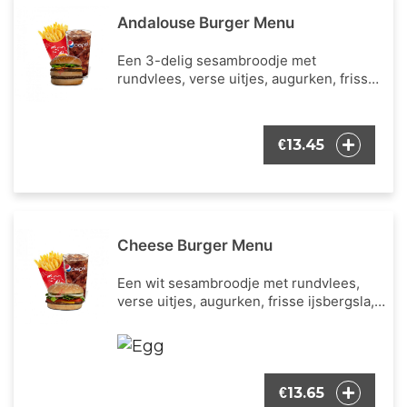
Andalouse Burger Menu
Een 3-delig sesambroodje met
rundvlees, verse uitjes, augurken, frisse
ijsbergsla, cheddar kaas en de bekende
Andalouse saus. Inclusief een portie
Franse frietjes en een frisdrank naar
13.45
€
keuze.
Cheese Burger Menu
Een wit sesambroodje met rundvlees,
verse uitjes, augurken, frisse ijsbergsla,
verse tomaat, cheddar kaas en onze
bekende burger dressing. Inclusief een
portie Franse frietjes en een frisdrank
naar keuze.
13.65
€