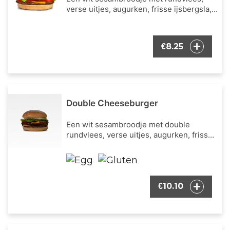
verse uitjes, augurken, frisse ijsbergsla,
verse tomaat, cheddar kaas en onze
bekende burger dressing.
8.25
€
Double Cheeseburger
Een wit sesambroodje met double
rundvlees, verse uitjes, augurken, frisse
ijsbergsla, verse tomaat, cheddar kaas en
onze bekende burger dressing.
10.10
€