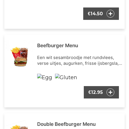
en cheddar kaas. Inclusief een portie
Franse frietjes en een frisdrank naar
14.50
€
keuze.
Beefburger Menu
Een wit sesambroodje met rundvlees,
verse uitjes, augurken, frisse ijsbergsla,
verse tomaat en onze bekende burger
dressing. Inclusief een portie Franse
frietjes en een frisdrank naar keuze.
12.95
€
Double Beefburger Menu