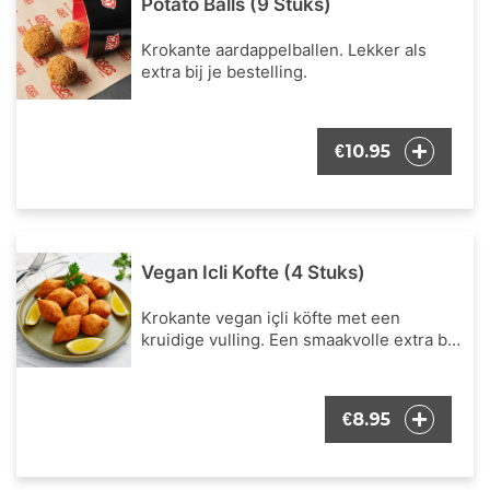
Potato Balls (9 Stuks)
Krokante aardappelballen. Lekker als
extra bij je bestelling.
10.95
€
Vegan Icli Kofte (4 Stuks)
Krokante vegan içli köfte met een
kruidige vulling. Een smaakvolle extra bij
je bestelling.
8.95
€