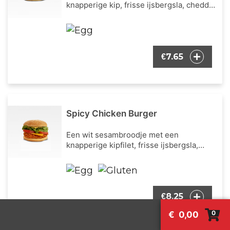
knapperige kip, frisse ijsbergsla, cheddar
kaas en mayonaise als burger dressing.
7.65
€
Spicy Chicken Burger
Een wit sesambroodje met een
knapperige kipfilet, frisse ijsbergsla,
verse tomaat, cheddar kaas en onze
bekende burger dressing.
8.25
€
0
€
0,00