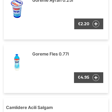
Goreme Ayran 0.25l
2.20
€
Goreme Fles 0.77l
4.95
€
Camlidere Acili Salgam