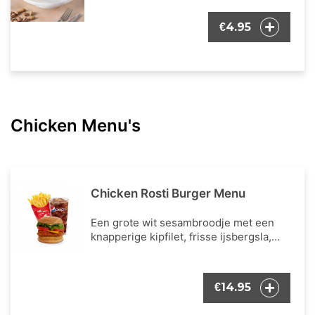
4.95
€
Chicken Menu's
Chicken Rosti Burger Menu
Een grote wit sesambroodje met een
knapperige kipfilet, frisse ijsbergsla,
verse tomaat, cheddar kaas, Hashbrown
(een rösti), en onze bekende burger
dressing. Inclusief een portie Franse
14.95
€
frietjes en een frisdrank naar keuze.