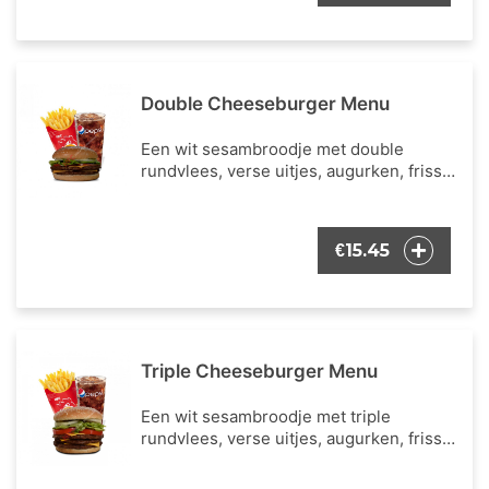
Double Cheeseburger Menu
Een wit sesambroodje met double
rundvlees, verse uitjes, augurken, frisse
ijsbergsla, verse tomaat, cheddar kaas en
onze bekende burger dressing. Inclusief
een portie Franse frietjes en een
15.45
€
frisdrank naar keuze.
Triple Cheeseburger Menu
Een wit sesambroodje met triple
rundvlees, verse uitjes, augurken, frisse
ijsbergsla, verse tomaat, cheddar kaas en
onze bekende burger dressing. Inclusief