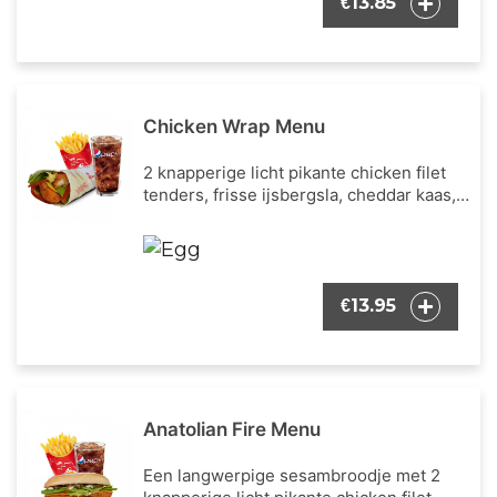
13.85
€
naar keuze.
Chicken Wrap Menu
2 knapperige licht pikante chicken filet
tenders, frisse ijsbergsla, cheddar kaas,
verse tomaten blokjes en onze bekende
wrap dressing. Inclusief een portie
Franse frietjes en een frisdrank naar
keuze.
13.95
€
Anatolian Fire Menu
Een langwerpige sesambroodje met 2