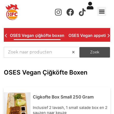
de
inhoud
WERKEN BIJ
OSES Vegan çiğköfte boxen
OSES Vegan appetizer
×
Zoek
OSES Vegan Çiğköfte Boxen
Cigkofte Box Small 250 Gram
Inclusief 2 lavash, 1 small salade box en 2
sauzen naar keuze