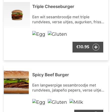
Triple Cheeseburger
Een wit sesambroodje met triple
rundvlees, verse uitjes, augurken, frisse
ijsbergsla, verse tomaat, cheddar kaas en
onze bekende burger dressing.
10.95
€
Spicy Beef Burger
Een langwerpige sesambroodje met
rundvlees, jalapeño pepers, verse uitjes,
augurken, frisse ijsbergsla, cheddar kaas
en onze bekende burger dressing.