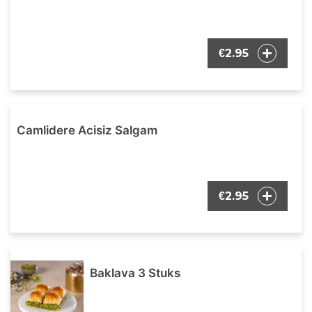
2.95
€
Camlidere Acisiz Salgam
2.95
€
Baklava 3 Stuks