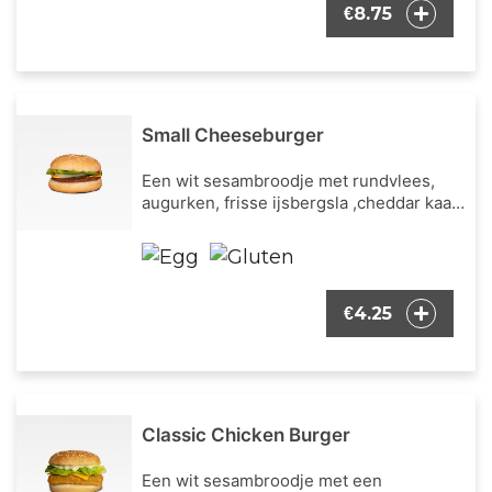
8.75
€
Small Cheeseburger
Een wit sesambroodje met rundvlees,
augurken, frisse ijsbergsla ,cheddar kaas
en tomatenketchup saus.
4.25
€
Classic Chicken Burger
Een wit sesambroodje met een