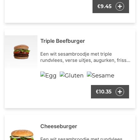
9.45
€
Triple Beefburger
Een wit sesambroodje met triple
rundvlees, verse uitjes, augurken, frisse
ijsbergsla, verse tomaat en onze
bekende burger dressing.
10.35
€
Cheeseburger
Een wit sesambroodje met rundvlees,