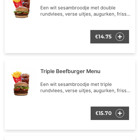
Een wit sesambroodje met double
rundvlees, verse uitjes, augurken, frisse
ijsbergsla, verse tomaat en onze
bekende burger dressing. Inclusieve een
portie Franse frietjes en een frisdrank
14.75
€
naar keuze.
Triple Beefburger Menu
Een wit sesambroodje met triple
rundvlees, verse uitjes, augurken, frisse
ijsbergsla, verse tomaat en onze
bekende burger dressing. Inclusieve een
portie Franse frietjes en een frisdrank
15.70
€
naar keuze.