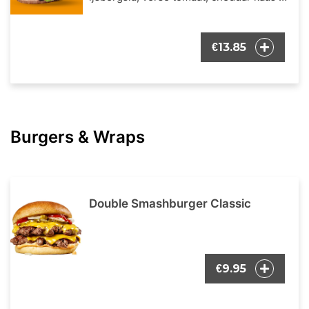
onze bekende burger dressing. Inclusief
een portie Franse frietjes en een
frisdrank naar keuze.
13.85
€
Burgers & Wraps
Double Smashburger Classic
9.95
€